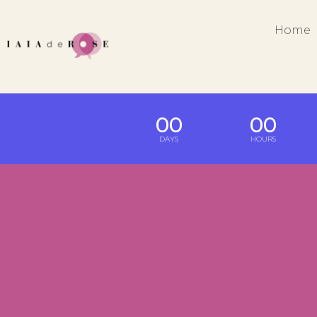
Home
00
00
DAYS
HOURS