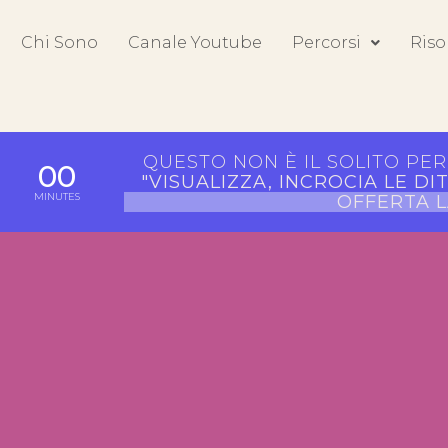
Chi Sono
Canale Youtube
Percorsi
Riso
QUESTO NON È IL SOLITO PE
00
"VISUALIZZA, INCROCIA LE D
MINUTES
OFFERTA 