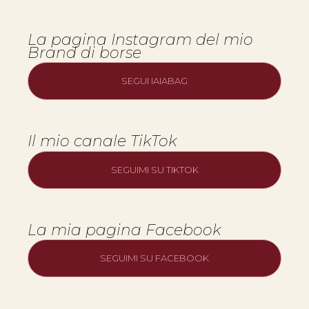
La pagina Instagram del mio
Brand di borse
SEGUI IAIABAG
Il mio canale TikTok
SEGUIMI SU TIKTOK
La mia pagina Facebook
SEGUIMI SU FACEBOOK